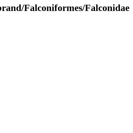
brand/Falconiformes/Falconidae